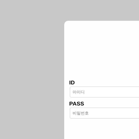
ID
PASS