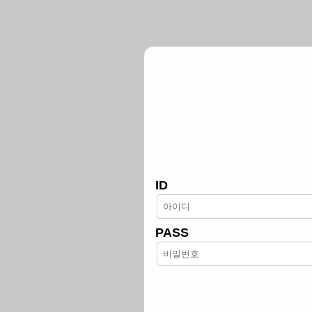
ID
PASS